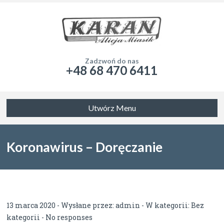
Zadzwoń do nas
+48 68 470 6411
Utwórz Menu
Koronawirus – Doręczanie
dokumentacji do biura
13 marca 2020 - Wysłane przez:
admin
- W kategorii:
Bez
kategorii
-
No responses