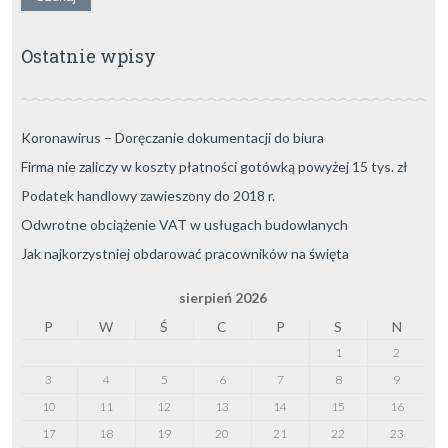
Ostatnie wpisy
Koronawirus – Doręczanie dokumentacji do biura
Firma nie zaliczy w koszty płatności gotówką powyżej 15 tys. zł
Podatek handlowy zawieszony do 2018 r.
Odwrotne obciążenie VAT w usługach budowlanych
Jak najkorzystniej obdarować pracowników na święta
sierpień 2026
P
W
Ś
C
P
S
N
1
2
3
4
5
6
7
8
9
10
11
12
13
14
15
16
17
18
19
20
21
22
23