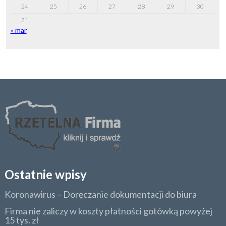
24
25
26
27
28
29
30
31
« mar
Ostatnie wpisy
Koronawirus – Doręczanie dokumentacji do biura
Firma nie zaliczy w koszty płatności gotówką powyżej
15 tys. zł